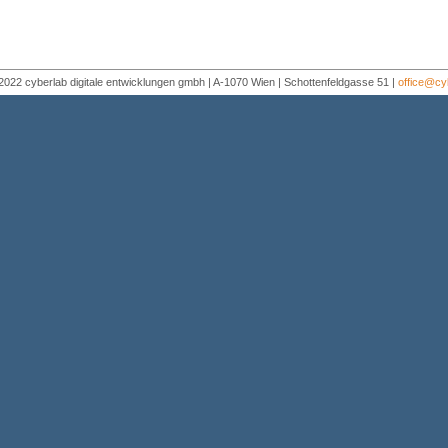
022 cyberlab digitale entwicklungen gmbh | A-1070 Wien | Schottenfeldgasse 51 |
office@cy